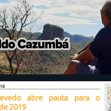
018
zevedo abre pauta para o
 de 2019