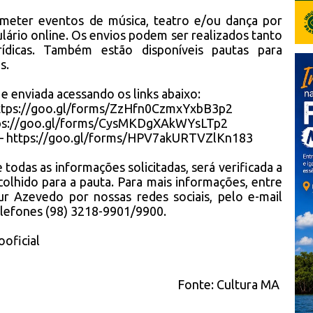
meter eventos de música, teatro e/ou dança por
ário online. Os envios podem ser realizados tanto
rídicas. Também estão disponíveis pautas para
s.
 e enviada acessando os links abaixo:
ttps://goo.gl/forms/ZzHfn0CzmxYxbB3p2
ps://goo.gl/forms/CysMKDgXAkWYsLTp2
 –
https://goo.gl/forms/HPV7akURTVZlKn183
todas as informações solicitadas, será verificada a
scolhido para a pauta. Para mais informações, entre
 Azevedo por nossas redes sociais, pelo e-mail
lefones (98) 3218-9901/9900.
oficial
Fonte:
Cultura MA