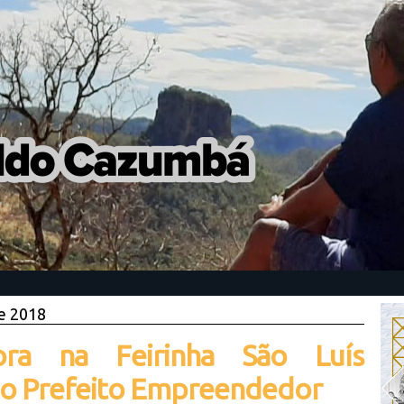
e 2018
ra na Feirinha São Luís
io Prefeito Empreendedor