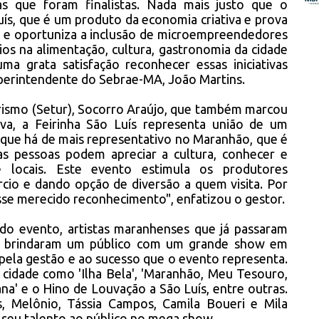
as que foram finalistas. Nada mais justo que o
ís, que é um produto da economia criativa e prova
a e oportuniza a inclusão de microempreendedores
rios na alimentação, cultura, gastronomia da cidade
ma grata satisfação reconhecer essas iniciativas
uperintendente do Sebrae-MA, João Martins.
urismo (Setur), Socorro Araújo, que também marcou
va, a Feirinha São Luís representa união de um
o que há de mais representativo no Maranhão, que é
i as pessoas podem apreciar a cultura, conhecer e
e locais. Este evento estimula os produtores
cio e dando opção de diversão a quem visita. Por
esse merecido reconhecimento", enfatizou o gestor.
o evento, artistas maranhenses que já passaram
ís, brindaram um público com um grande show em
ela gestão e ao sucesso que o evento representa.
 cidade como 'Ilha Bela', 'Maranhão, Meu Tesouro,
na' e o Hino de Louvação a São Luís, entre outras.
es, Melônio, Tássia Campos, Camila Boueri e Mila
eu talento ao público no mega show.