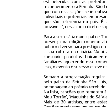
estabelecidas com as prefeitur
reconhecimento à Feirinha São Lu
que com essas ações se incentiv
individuais e potenciais empresá
que são referência no país. É u
louváveis", destacou o diretor-s
Para a secretária municipal de T
presença na edição comemorati
público diverso para prestígio d
a sua cultura e culinária. "Aqu
consumir produtos tipicament
familiares aquecendo esse comér
isso, o evento é sucesso e teve 
Somado à programação regular d
pelo palco da Feirinha São Lu
homenagem ao prêmio recebido p
Na lista, canções que remetem à
Meu Torrão', 'Maguinha do Sá Via
Mais de 30 artistas, entre est
Camões mostraram um pouco do s