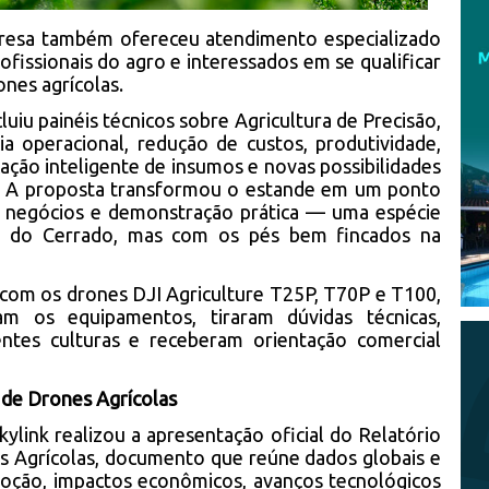
resa também ofereceu atendimento especializado
fissionais do agro e interessados em se qualificar
nes agrícolas.
uiu painéis técnicos sobre Agricultura de Precisão,
a operacional, redução de custos, produtividade,
cação inteligente de insumos e novas possibilidades
. A proposta transformou o estande em um ponto
 negócios e demonstração prática — uma espécie
io do Cerrado, mas com os pés bem fincados na
com os drones DJI Agriculture T25P, T70P e T100,
m os equipamentos, tiraram dúvidas técnicas,
rentes culturas e receberam orientação comercial
a de Drones Agrícolas
link realizou a apresentação oficial do Relatório
es Agrícolas, documento que reúne dados globais e
doção, impactos econômicos, avanços tecnológicos