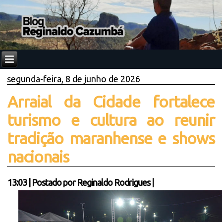
segunda-feira, 8 de junho de 2026
Arraial da Cidade fortalece
turismo e cultura ao reunir
tradição maranhense e shows
nacionais
13:03
|
Postado por
Reginaldo Rodrigues
|