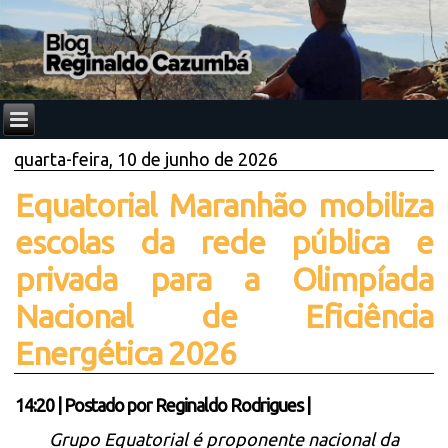
quarta-feira, 10 de junho de 2026
Equatorial Maranhão mobiliza
escolas da rede pública e
privada para a Olimpíada
Nacional de Eficiência
Energética 2026
14:20
|
Postado por
Reginaldo Rodrigues
|
Grupo Equatorial é proponente nacional da