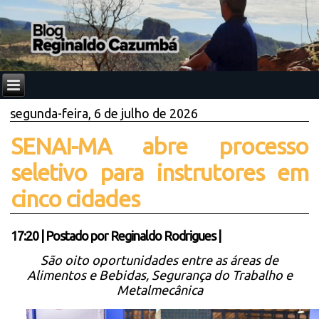
segunda-feira, 6 de julho de 2026
SENAI-MA abre processo
seletivo para instrutores em
cinco cidades
17:20
|
Postado por
Reginaldo Rodrigues
|
São oito oportunidades entre as áreas de
Alimentos e Bebidas, Segurança do Trabalho e
Metalmecânica