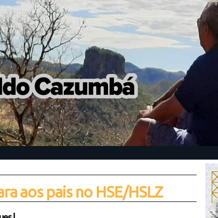
ra aos pais no HSE/HSLZ
ues
|