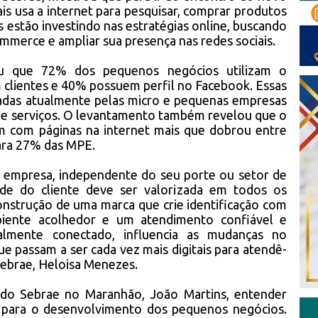
ais usa a internet para pesquisar, comprar produtos
s estão investindo nas estratégias online, buscando
mmerce e ampliar sua presença nas redes sociais.
u que 72% dos pequenos negócios utilizam o
clientes e 40% possuem perfil no Facebook. Essas
sadas atualmente pelas micro e pequenas empresas
 e serviços. O levantamento também revelou que o
 com páginas na internet mais que dobrou entre
ara 27% das MPE.
da empresa, independente do seu porte ou setor de
idade do cliente deve ser valorizada em todos os
onstrução de uma marca que crie identificação com
biente acolhedor e um atendimento confiável e
talmente conectado, influencia as mudanças no
 passam a ser cada vez mais digitais para atendê-
o Sebrae, Heloisa Menezes.
 do Sebrae no Maranhão, João Martins, entender
 para o desenvolvimento dos pequenos negócios.