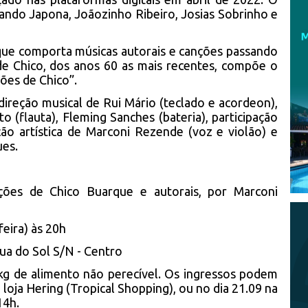
ando Japona, Joãozinho Ribeiro, Josias Sobrinho e
 que comporta músicas autorais e canções passando
 de Chico, dos anos 60 as mais recentes, compõe o
ões de Chico”.
direção musical de Rui Mário (teclado e acordeon),
o (flauta), Fleming Sanches (bateria), participação
ção artística de Marconi Rezende (voz e violão) e
ues.
ões de Chico Buarque e autorais, por Marconi
feira) às 20h
ua do Sol S/N - Centro
kg de alimento não perecível. Os ingressos podem
loja Hering (Tropical Shopping), ou no dia 21.09 na
14h.