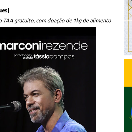
ues
|
no TAA gratuito, com doação de 1kg de alimento