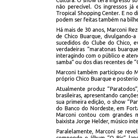
Cultura. O show terá ingresso so
não perecível. Os ingressos já 
Tropical Shopping Center. E no d
podem ser feitas também na bilhet
Há mais de 30 anos, Marconi Rez
de Chico Buarque, divulgando-a
sucedidos do Clube do Chico, 
verdadeiras “maratonas buarque
interagindo com o público e ate
samba” ou dos dias recentes de 
Marconi também participou do M
próprio Chico Buarque e posterio
Atualmente produz “Paratodos”,
brasileiras, apresentando cançõe
sua primeira edição, o show “Par
do Banco do Nordeste, em Forta
Marconi contou com grandes mús
baixista Jorge Helder, músico in
Paralelamente, Marconi se revela
compondo o álbum “O Bis”, lanç