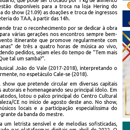
lidário, que pode ser trocado por 1 kg de alimento
estão disponíveis para a troca na loja Hering do
ia do show (21.09) as doações e troca de ingressos
eria do TAA, à partir das 14h.
ende traz o reconhecimento por se dedicar à obra
 para várias gerações nos encontros sempre bem-
evento itinerante que promove regularmente com
anas” de três a quatro horas de música ao vivo,
ndendo pedidos, sejam eles do tempo de “Tem mais
“Que tal um samba?”.
usical João do Vale (2017-2018), interpretando o
rmente, no espetáculo Cale-se (2018).
 show que pretende circular em diversas capitais
s autorais e homenageando seu principal ídolo. Em
atodos, lotou o palco principal do Centro Cultural
leza/CE no início de agosto deste ano. No show,
icos locais e a participação especialíssima do
tegrante da banda do mestre.
 um letrista sensível e de melodias sofisticadas,
ado nas plataformas digitais em abril de 2022. O