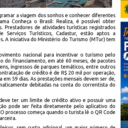
gramar a viagem dos sonhos e conhecer diferentes
ma Conheça o Brasil: Realiza, é possível obter
s. Prestadores de atividades turísticas registrados
 Serviços Turísticos, Cadastur, estão aptos a
s. A iniciativa do Ministério do Turismo (MTur) tem
imento nacional para incentivar o turismo pelo
fício do financiamento, em até 60 meses, de pacotes
ens, ingressos de parques temáticos, entre outros
contratação de crédito é de R$ 20 mil por operação,
ga em 59 dias. As prestações mensais devem ser de,
maticamente debitadas na conta do correntista do
e deve ter um limite de crédito ativo e possuir uma
ção pode ser feita diretamente pelo aplicativo do
 O processo começa quando o turista lê o QR Code
rceira.
sileiros, sem custo adicional, um maior número de