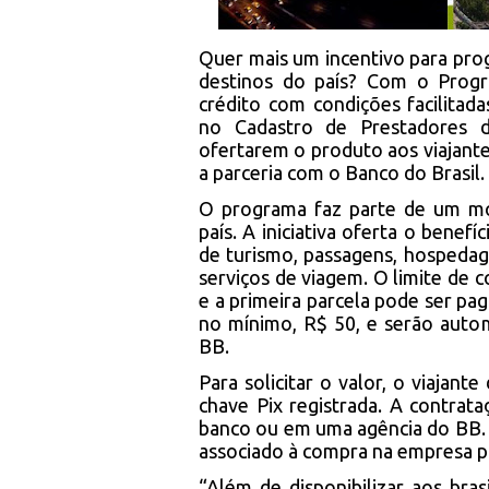
Quer mais um incentivo para pro
destinos do país? Com o Progra
crédito com condições facilitada
no Cadastro de Prestadores de
ofertarem o produto aos viajante
a parceria com o Banco do Brasil.
O programa faz parte de um mov
país. A iniciativa oferta o bene
de turismo, passagens, hospedag
serviços de viagem. O limite de 
e a primeira parcela pode ser pa
no mínimo, R$ 50, e serão auto
BB.
Para solicitar o valor, o viajant
chave Pix registrada. A contrata
banco ou em uma agência do BB.
associado à compra na empresa pa
“Além de disponibilizar aos bra