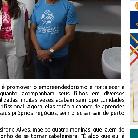
a é promover o empreendedorismo e fortalecer a
nquanto acompanham seus filhos em diversos
ializadas, muitas vezes acabam sem oportunidades
fissional. Agora, elas terão a chance de aprender
 seus próprios negócios, sem precisar sair de perto
sirene Alves, mãe de quatro meninas, que, além de
 sonho de se tornar cabeleireira. "É algo que eu já