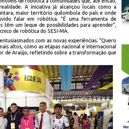
 móveis de robótica a comunidades que, até então,
alidade. A iniciativa já alcançou locais como a
ntara, maior território quilombola do país e onde
uvido falar em robótica. "É uma ferramenta de
s têm um leque de possibilidades para aprender",
técnico de robótica do SESI-MA.
entusiasmados com as novas experiências. "Quero
mais altos, como as etapas nacional e internacional
tor de Araújo, refletindo sobre a transformação que