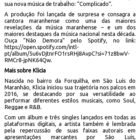
sua nova música de trabalho: “Complicado”.
A produção foi lançada de surpresa e consagra a
cantora maranhense como uma das maiores
revelações da música maranhense – e um dos
maiores destaques da música nacional nesta década.
Ouça “Não Demora” pelo Spotify, no link:
https://open.spotify.com/intl-
pt/album/5u6vDjtnrFO1rsRHj8AvpC?si=71z8bwV-
RMCr8-jpNK64Qw
.
Mais sobre Klicia
Nascida no bairro da Forquilha, em São Luís do
Maranhão, Klicia iniciou sua trajetória nos palcos em
2016, se destacando por sua versatilidade ao
performar diferentes estilos musicais, como Soul,
Reggae e R&B.
Com um álbum e três singles lançados em todas as
plataformas digitais, a artista também é lembrada
pela repercussão de suas faixas autorais em
apresentações marcantes por São Luís,