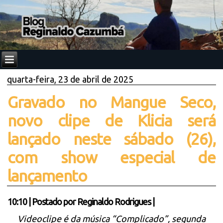
quarta-feira, 23 de abril de 2025
Gravado no Mangue Seco,
novo clipe de Klicia será
lançado neste sábado (26),
com show especial de
lançamento
10:10
|
Postado por
Reginaldo Rodrigues
|
Videoclipe é da música “Complicado”, segunda