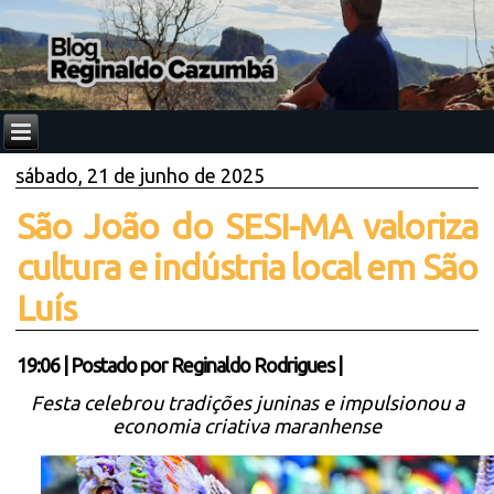
sábado, 21 de junho de 2025
São João do SESI-MA valoriza
cultura e indústria local em São
Luís
19:06
|
Postado por
Reginaldo Rodrigues
|
Festa celebrou tradições juninas e impulsionou a
economia criativa maranhense