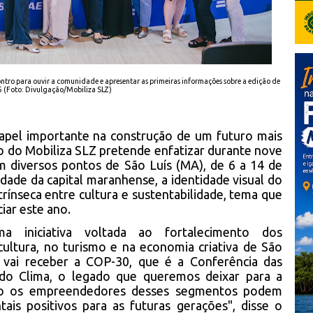
tro para ouvir a comunidade e apresentar as primeiras informações sobre a edição de
 (Foto: Divulgação/Mobiliza SLZ)
apel importante na construção de um futuro mais
ção do Mobiliza SLZ pretende enfatizar durante nove
em diversos pontos de São Luís (MA), de 6 a 14 de
idade da capital maranhense, a identidade visual do
ntrínseca entre cultura e sustentabilidade, tema que
iar este ano.
 iniciativa voltada ao fortalecimento dos
ltura, no turismo e na economia criativa de São
 vai receber a COP-30, que é a Conferência das
do Clima, o legado que queremos deixar para a
mo os empreendedores desses segmentos podem
tais positivos para as futuras gerações", disse o