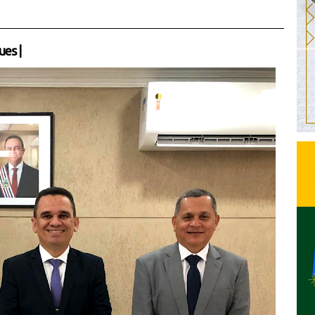
ues
|