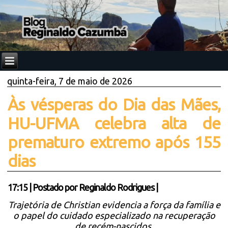
quinta-feira, 7 de maio de 2026
Às vésperas do Dia das Mães,
HU-UFMA celebra alta de
prematuro extremo após 155
dias
17:15
|
Postado por
Reginaldo Rodrigues
|
Trajetória de Christian evidencia a força da família e
o papel do cuidado especializado na recuperação
de recém-nascidos