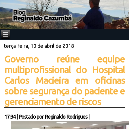
terça-feira, 10 de abril de 2018
Governo reúne equipe
multiprofissional do Hospital
Carlos Macieira em oficinas
sobre segurança do paciente e
gerenciamento de riscos
17:34
|
Postado por
Reginaldo Rodrigues
|