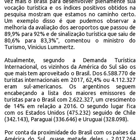
vez mais o Brasil para desenvolver plenamente sua
vocação turística e os índices positivos obtidos na
pesquisa mostram que estamos no caminho certo.
Um exemplo disso é que pudemos observar a
melhoria da avaliação dos aeroportos que passou de
89,9% para 92% e de sinalização turística que saiu de
80,6% para 83,3%”, comentou o ministro do
Turismo, Vinicius Lummertz.
Atualmente, segundo a Demanda Turística
Internacional, os vizinhos da América do Sul são os
que mais tem aproveitado o Brasil. Dos 6.588.770 de
turistas internacionais em 2017, 62,4% ou 4.112.327
eram sul-americanos. Os argentinos seguem
encabeçando a lista dos maiores emissores de
turistas para o Brasil com 2.622.327, um crescimento
de 14% em relação a 2016. O segundo lugar fica
com os Estados Unidos (475.232) seguido de Chile
(342.143), Paraguai (336.646) e Uruguai (328.098).
Por conta da proximidade do Brasil com os países da
América do Sul, quase metade deles - 2.017.264