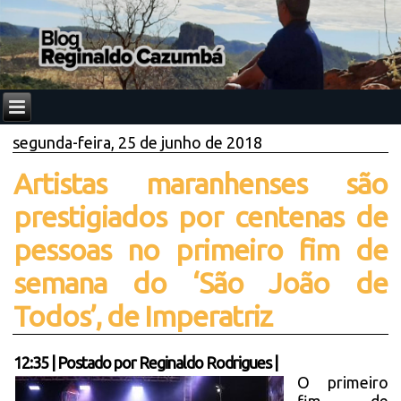
segunda-feira, 25 de junho de 2018
Artistas maranhenses são
prestigiados por centenas de
pessoas no primeiro fim de
semana do ‘São João de
Todos’, de Imperatriz
12:35
|
Postado por
Reginaldo Rodrigues
|
O primeiro