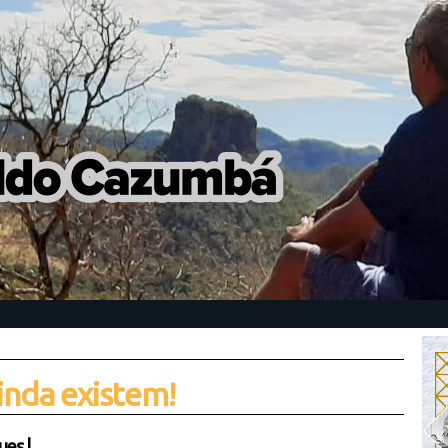
inda existem!
ues
|