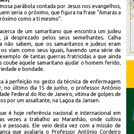
famosa parábola contada por Jesus nos evangelhos,
uem seria o próximo, que figura na frase “Amarás a
próximo como a ti mesmo”.
 acerca de um samaritano que encontra um judeu
, já desprezado pelos seus semelhantes. Calha
da não sabem, que os samaritanos e judeus eram
o os viam como seus iguais, havendo uma série de
exemplo de tantas guerras fratricidas a que ainda
is coube àquele samaritano ajudar o homem ferido,
riedade e bondade.
ixa à perfeição no gesto da técnica de enfermagem
r, no último dia 15 de junho, o professor Antônio
dade Federal do Rio de Janeiro, vitima de golpes de
dos por um assaltante, na Lagoa da Jansen.
ue é hoje referência nacional e internacional em
sas vezes a trabalho ao Maranhão, onde cultiva
is e pessoais. Ele veio desta vez com a missão de
banca que avaliaria o Professor Antônio Cordeiro