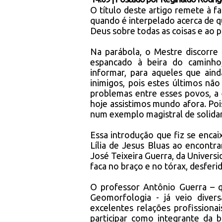
O título deste artigo remete à 
quando é interpelado acerca de q
Deus sobre todas as coisas e ao 
Na parábola, o Mestre discorre
espancado à beira do caminho
informar, para aqueles que ain
inimigos, pois estes últimos nã
problemas entre esses povos, a 
hoje assistimos mundo afora. Po
num exemplo magistral de solida
Essa introdução que fiz se enca
Lília de Jesus Bluas ao encontra
José Teixeira Guerra, da Universi
faca no braço e no tórax, desferi
O professor Antônio Guerra – q
Geomorfologia - já veio diver
excelentes relações profissiona
participar como integrante da 