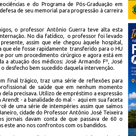
Geociências e do Programa de Pós-Graduação em
 defesa de seu memorial para progressão à carreira
migos, o professor Antônio Guerra teve alta esta
nternação. No dia fatídico, o professor foi levado
presente, assim que ele chegou àquele hospital,
a que ele fosse rapidamente transferido para o HU
e por um procedimento cirúrgico e agora está em
nda a atuação dos médicos: José Armando Fº, José
a o desfecho bem sucedido daquela intervenção.
m final trágico, traz uma série de reflexões para
a profissional de saúde que em nenhum momento
 dela precisava. Utilizo de empréstimo a expressão
h Arendt - a banalidade do mal - aqui em sua faceta
rcê de uma série de intempéries assim que saímos
 Janeiro, cidade do Professor Antônio José Teixeira
, os jornais davam conta de que passava de 60 o
as este ano nos confrontos com os bandidos.