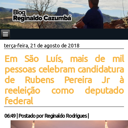
terça-feira, 21 de agosto de 2018
Em São Luís, mais de mil
pessoas celebram candidatura
de Rubens Pereira Jr à
reeleição como deputado
federal
06:49
|
Postado por
Reginaldo Rodrigues
|