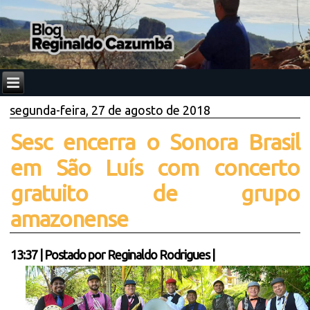
segunda-feira, 27 de agosto de 2018
Sesc encerra o Sonora Brasil
em São Luís com concerto
gratuito de grupo
amazonense
13:37
|
Postado por
Reginaldo Rodrigues
|