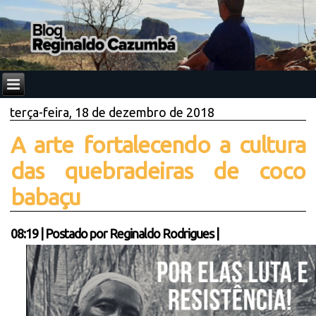
terça-feira, 18 de dezembro de 2018
A arte fortalecendo a cultura
das quebradeiras de coco
babaçu
08:19
|
Postado por
Reginaldo Rodrigues
|