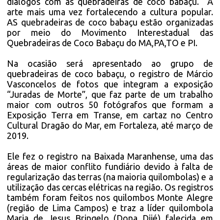
diálogos com as quebradeiras de coco babaçu. A
arte mais uma vez fortalecendo a cultura popular.
AS quebradeiras de coco babaçu estão organizadas
por meio do Movimento Interestadual das
Quebradeiras de Coco Babaçu do MA,PA,TO e PI.
Na ocasião será apresentado ao grupo de
quebradeiras de coco babaçu, o registro de Márcio
Vasconcelos de fotos que integram a exposição
“Juradas de Morte”, que faz parte de um trabalho
maior com outros 50 fotógrafos que formam a
Exposição Terra em Transe, em cartaz no Centro
Cultural Dragão do Mar, em Fortaleza, até março de
2019.
Ele fez o registro na Baixada Maranhense, uma das
áreas de maior conflito fundiário devido à falta de
regularização das terras (na maioria quilombolas) e a
utilização das cercas elétricas na região. Os registros
também foram feitos nos quilombos Monte Alegre
(região de Lima Campos) e traz a líder quilombola
Maria de Jesus Bringelo (Dona Dijé) falecida em