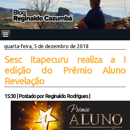
quarta-feira, 5 de dezembro de 2018
Sesc Itapecuru realiza a I
edição do Prêmio Aluno
Revelação
15:30
|
Postado por
Reginaldo Rodrigues
|