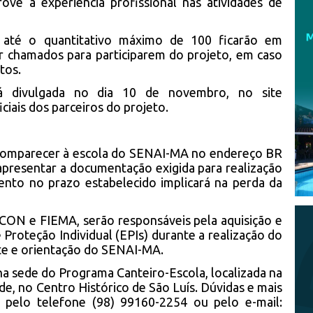
ove a experiência profissional nas atividades de
s até o quantitativo máximo de 100 ficarão em
r chamados para participarem do projeto, em caso
tos.
á divulgada no dia 10 de novembro, no site
ciais dos parceiros do projeto.
á comparecer à escola do SENAI-MA no endereço BR
e apresentar a documentação exigida para realização
ento no prazo estabelecido implicará na perda da
CON e FIEMA, serão responsáveis pela aquisição e
roteção Individual (EPIs) durante a realização do
nte e orientação do SENAI-MA.
 na sede do Programa Canteiro-Escola, localizada na
de, no Centro Histórico de São Luís. Dúvidas e mais
 pelo telefone (98) 99160-2254 ou pelo e-mail: