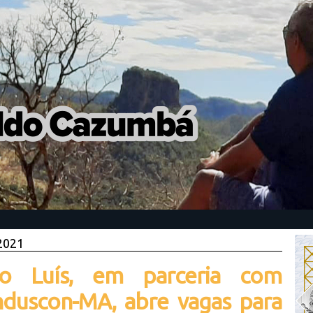
 2021
ão Luís, em parceria com
duscon-MA, abre vagas para