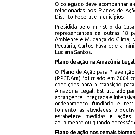
O colegiado deve acompanhar a e
relacionadas aos Planos de Aç
Distrito Federal e municípios.
Presidida pelo ministro da Cas
representantes de outras 18 p
Ambiente e Mudança do Clima, Ma
Pecuária, Carlos Fávaro; e a min
Luciana Santos.
Plano de ação na Amazônia Legal
O Plano de Ação para Prevençã
(PPCDAm) foi criado em 2004 co
condições para a transição pa
Amazônia Legal. Estruturado pa
abrangente, integrada e intensi
ordenamento fundiário e terr
fomento às atividades produti
estabelece medidas e ações 
anualmente ou quando necessári
Plano de ação nos demais biomas