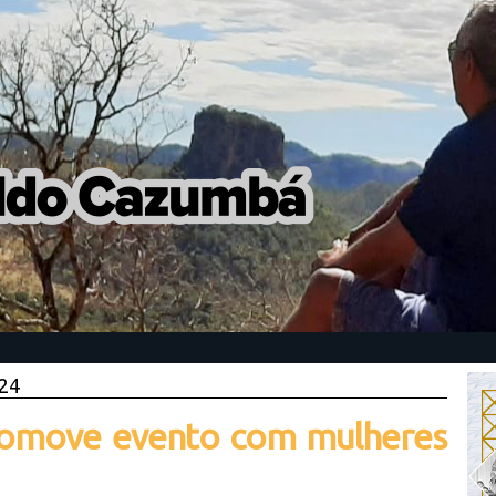
024
omove evento com mulheres