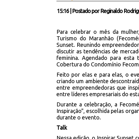
15:16
|
Postado por
Reginaldo Rodrig
Para celebrar o mês da mulher
Turismo do Maranhão (Fecomérc
Sunset. Reunindo empreendedoras
discutir as tendências de mercad
feminina. Agendado para esta t
Cobertura do Condomínio Fecomé
Feito por elas e para elas, o e
criando um ambiente descontraído
entre empreendedoras que inspir
entre líderes empresariais do es
Durante a celebração, a Feco
Inspiração", escolhida pelas org
durante o evento.
Talk
Nessa edição, o Inspirar Sunset 