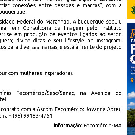
 criar conexões entre pessoas e marcas”, com a
lbuquerque.
sidade Federal do Maranhão, Albuquerque seguiu
mar em Consultoria de Imagem pelo Instituto
rtise em produção de eventos ligados ao setor,
ueta; divide dicas e seu lifestyle no Instagram;
s para diversas marcas; e está à frente do projeto
our com mulheres inspiradoras
ínio Fecomércio/Sesc/Senac, na Avenida do
tel
m contato com a Ascom Fecomércio: Jovanna Abreu
eira – (98) 99183-4751.
Informação
: Fecomércio-MA