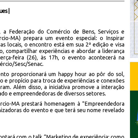
ues
|
, a Federação do Comércio de Bens, Serviços e
io-MA) prepara um evento especial: o Inspirar
 locais, o encontro está em sua 2ª edição e visa
o, compartilhar experiências e abordar a liderança
erça-feira (26), às 17h, o evento acontecerá na
rcio/Sesc/Senac.
vento proporcionará um happy hour ao pôr do sol,
 e propício para troca de experiências e conexões
am. Além disso, a iniciativa promove a interação
tado e empreendedoras de diversos setores.
mércio-MA prestará homenagem à "Empreendedora
anizadoras do evento e que terá seu nome revelado
contará com o talk “Marketing de experiência: como