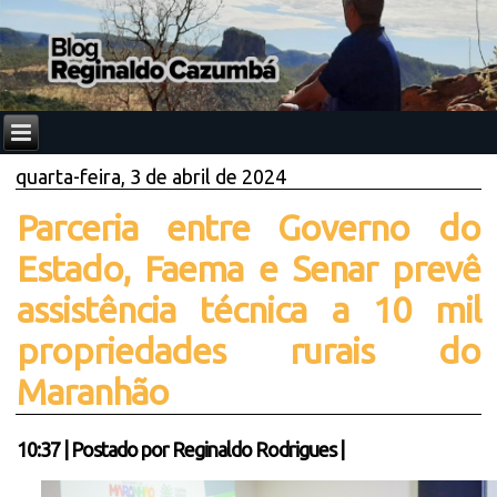
quarta-feira, 3 de abril de 2024
Parceria entre Governo do
Estado, Faema e Senar prevê
assistência técnica a 10 mil
propriedades rurais do
Maranhão
10:37
|
Postado por
Reginaldo Rodrigues
|