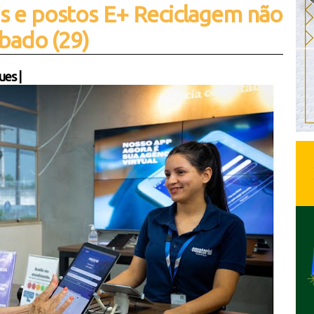
is e postos E+ Reciclagem não
ábado (29)
ues
|