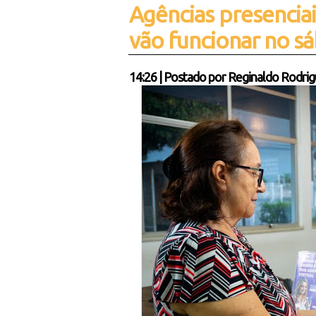
Agências presencia
vão funcionar no s
14:26
|
Postado por
Reginaldo Rodrig