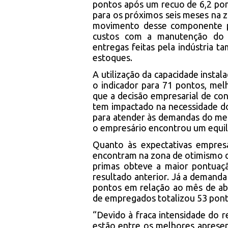
pontos após um recuo de 6,2 po
para os próximos seis meses na 
movimento desse componente p
custos com a manutenção do 
entregas feitas pela indústria
estoques.
A utilização da capacidade insta
o indicador para 71 pontos, mel
que a decisão empresarial de con
tem impactado na necessidade do
para atender às demandas do mer
o empresário encontrou um equi
Quanto às expectativas empres
encontram na zona de otimismo 
primas obteve a maior pontuaçã
resultado anterior. Já a demand
pontos em relação ao mês de ab
de empregados totalizou 53 pon
“Devido à fraca intensidade do 
estão entre os melhores apresen