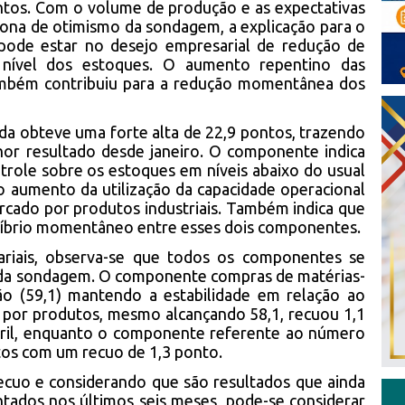
ntos. Com o volume de produção e as expectativas
zona de otimismo da sondagem, a explicação para o
ode estar no desejo empresarial de redução de
nível dos estoques. O aumento repentino das
 também contribuiu para a redução momentânea dos
lada obteve uma forte alta de 22,9 pontos, trazendo
hor resultado desde janeiro. O componente indica
trole sobre os estoques em níveis abaixo do usual
 aumento da utilização da capacidade operacional
cado por produtos industriais. Também indica que
líbrio momentâneo entre esses dois componentes.
ariais, observa-se que todos os componentes se
da sondagem. O componente compras de matérias-
o (59,1) mantendo a estabilidade em relação ao
a por produtos, mesmo alcançando 58,1, recuou 1,1
ril, enquanto o componente referente ao número
tos com um recuo de 1,3 ponto.
recuo e considerando que são resultados que ainda
tados nos últimos seis meses, pode-se considerar