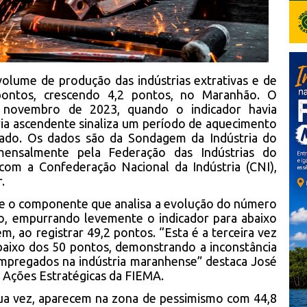
lume de produção das indústrias extrativas e de
 pontos, crescendo 4,2 pontos, no Maranhão. O
 novembro de 2023, quando o indicador havia
ria ascendente sinaliza um período de aquecimento
estado. Os dados são da Sondagem da Indústria do
ensalmente pela Federação das Indústrias do
om a Confederação Nacional da Indústria (CNI),
.
que o componente que analisa a evolução do número
, empurrando levemente o indicador para abaixo
m, ao registrar 49,2 pontos. “Esta é a terceira vez
abaixo dos 50 pontos, demonstrando a inconstância
empregados na indústria maranhense” destaca José
 Ações Estratégicas da FIEMA.
ua vez, aparecem na zona de pessimismo com 44,8