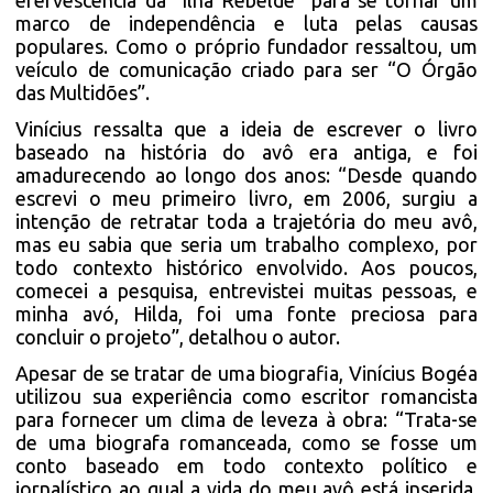
efervescência da "Ilha Rebelde" para se tornar um
marco de independência e luta pelas causas
populares. Como o próprio fundador ressaltou, um
veículo de comunicação criado para ser “O Órgão
das Multidões”.
Vinícius ressalta que a ideia de escrever o livro
baseado na história do avô era antiga, e foi
amadurecendo ao longo dos anos: “Desde quando
escrevi o meu primeiro livro, em 2006, surgiu a
intenção de retratar toda a trajetória do meu avô,
mas eu sabia que seria um trabalho complexo, por
todo contexto histórico envolvido. Aos poucos,
comecei a pesquisa, entrevistei muitas pessoas, e
minha avó, Hilda, foi uma fonte preciosa para
concluir o projeto”, detalhou o autor.
Apesar de se tratar de uma biografia, Vinícius Bogéa
utilizou sua experiência como escritor romancista
para fornecer um clima de leveza à obra: “Trata-se
de uma biografa romanceada, como se fosse um
conto baseado em todo contexto político e
jornalístico ao qual a vida do meu avô está inserida.