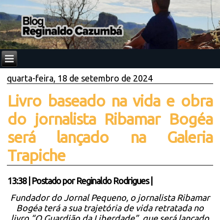
quarta-feira, 18 de setembro de 2024
Livro baseado na vida e obra
do jornalista Ribamar Bogéa
será lançado na Galeria
Trapiche
13:38
|
Postado por
Reginaldo Rodrigues
|
Fundador do Jornal Pequeno, o jornalista Ribamar
Bogéa terá a sua trajetória de vida retratada no
livro “O Guardião da Liberdade”, que será lançado