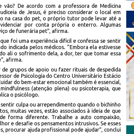
e vão? De acordo com a professora de Medicina
udiceia de Jesus, é preciso considerar o local em
do na casa do pet, o próprio tutor pode levar até a
ovidenciar por conta própria o enterro. Algumas
o de funerária pet”, afirma.
ue foi uma experiência difícil e confessa se sentir
do indicada pelos médicos. “Embora ela estivesse
do ali o sofrimento dela, a dor, ter que tomar essa
e”, afirma.
 de grupos de apoio ou fazer rituais de despedida
ssor de Psicologia do Centro Universitário Estácio
“Cuidar do bem-estar emocional também é essencial,
mindfulness (atenção plena) ou psicoterapia, que
lica o psicólogo.
e sentir culpa ou arrependimento quando o bichinho
tos, muitas vezes, estão associados à ideia de que
 de forma diferente. Trabalhe a auto compaixão,
hor e desafie os pensamentos intrusivos. Se esses
, procurar ajuda profissional pode ajudar”, conclui