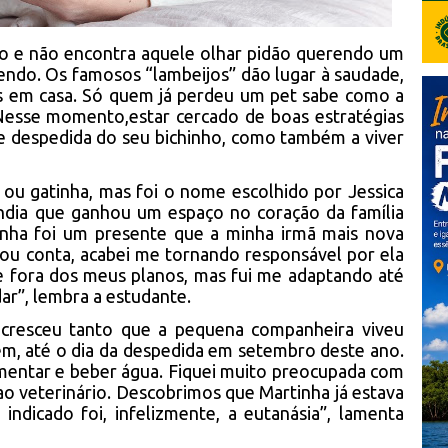
do e não encontra aquele olhar pidão querendo um
ndo. Os famosos “lambeijos” dão lugar à saudade,
os em casa. Só quem já perdeu um pet sabe como a
 Nesse momento,estar cercado de boas estratégias
e despedida do seu bichinho, como também a viver
 ou gatinha, mas foi o nome escolhido por Jessica
índia que ganhou um espaço no coração da família
tinha foi um presente que a minha irmã mais nova
ou conta, acabei me tornando responsável por ela
e fora dos meus planos, mas fui me adaptando até
ar”, lembra a estudante.
 cresceu tanto que a pequena companheira viveu
vem, até o dia da despedida em setembro deste ano.
limentar e beber água. Fiquei muito preocupada com
 ao veterinário. Descobrimos que Martinha já estava
ndicado foi, infelizmente, a eutanásia”, lamenta