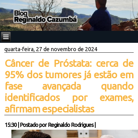
quarta-feira, 27 de novembro de 2024
Câncer de Próstata: cerca de
95% dos tumores já estão em
fase avançada quando
identificados por exames,
afirmam especialistas
15:30
|
Postado por
Reginaldo Rodrigues
|