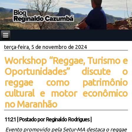
terça-feira, 5 de novembro de 2024
Workshop “Reggae, Turismo e
Oportunidades” discute o
reggae como patrimônio
cultural e motor econômico
no Maranhão
11:21
|
Postado por
Reginaldo Rodrigues
|
Evento promovido pela Setur-MA destaca o reggae