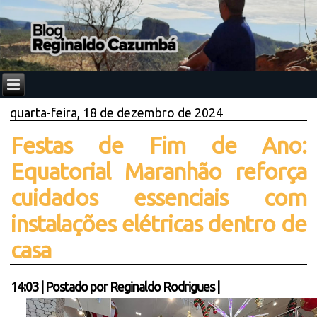
quarta-feira, 18 de dezembro de 2024
Festas de Fim de Ano:
Equatorial Maranhão reforça
cuidados essenciais com
instalações elétricas dentro de
casa
14:03
|
Postado por
Reginaldo Rodrigues
|