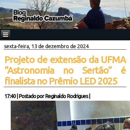
sexta-feira, 13 de dezembro de 2024
Projeto de extensão da UFMA
“Astronomia no Sertão” é
finalista no Prêmio LED 2025
17:40
|
Postado por
Reginaldo Rodrigues
|