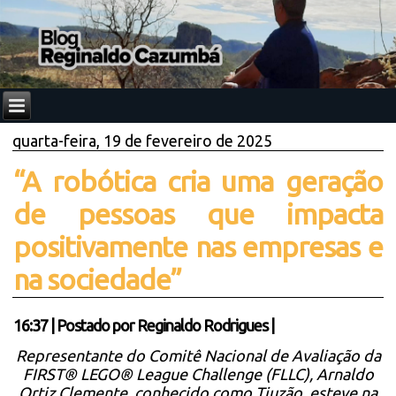
quarta-feira, 19 de fevereiro de 2025
“A robótica cria uma geração
de pessoas que impacta
positivamente nas empresas e
na sociedade”
16:37
|
Postado por
Reginaldo Rodrigues
|
Representante do Comitê Nacional de Avaliação da
FIRST® LEGO® League Challenge (FLLC), Arnaldo
Ortiz Clemente, conhecido como Tiuzão, esteve na