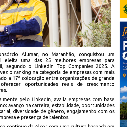
onsórcio Alumar, no Maranhão, conquistou um
oi eleita uma das 25 melhores empresas para
sil, segundo o LinkedIn Top Companies 2025. A
 vez o ranking na categoria de empresas com mais
ando a 17ª colocação entre organizações de grande
ferecer oportunidades reais de crescimento
res.
lmente pelo LinkedIn, avalia empresas com base
mo: avanço na carreira, estabilidade, oportunidades
arial, diversidade de gênero, engajamento com os
mpresa e presença de talentos.
sso contínuo da Alcoa com uma cultura baseada em