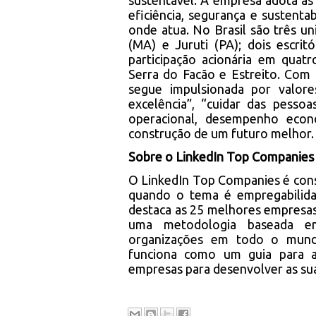
sustentável. A empresa adota as
eficiência, segurança e sustenta
onde atua. No Brasil são três un
(MA) e Juruti (PA); dois escri
participação acionária em quatr
Serra do Facão e Estreito. Com 1
segue impulsionada por valore
excelência”, “cuidar das pesso
operacional, desempenho econ
construção de um futuro melhor.
Sobre o LinkedIn Top Companies
O LinkedIn Top Companies é cons
quando o tema é empregabilidad
destaca as 25 melhores empresas 
uma metodologia baseada em
organizações em todo o mundo
funciona como um guia para aj
empresas para desenvolver as sua