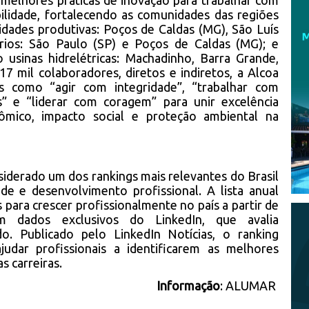
 melhores práticas de inovação para trabalhar com
bilidade, fortalecendo as comunidades das regiões
idades produtivas: Poços de Caldas (MG), São Luís
tórios: São Paulo (SP) e Poços de Caldas (MG); e
o usinas hidrelétricas: Machadinho, Barra Grande,
7 mil colaboradores, diretos e indiretos, a Alcoa
s como “agir com integridade”, “trabalhar com
as” e “liderar com coragem” para unir excelência
ômico, impacto social e proteção ambiental na
iderado um dos rankings mais relevantes do Brasil
e e desenvolvimento profissional. A lista anual
para crescer profissionalmente no país a partir de
 dados exclusivos do LinkedIn, que avalia
. Publicado pelo LinkedIn Notícias, o ranking
udar profissionais a identificarem as melhores
s carreiras.
Informação
: ALUMAR