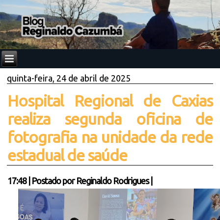
quinta-feira, 24 de abril de 2025
Hospital Regional de Caxias
realiza segunda oficina de
fotografia na unidade da rede
estadual de saúde
17:48
|
Postado por
Reginaldo Rodrigues
|