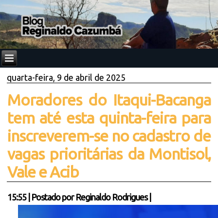
quarta-feira, 9 de abril de 2025
Moradores do Itaqui-Bacanga
tem até esta quinta-feira para
inscreverem-se no cadastro de
vagas prioritárias da Montisol,
Vale e Acib
15:55
|
Postado por
Reginaldo Rodrigues
|