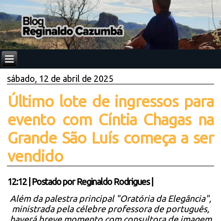
sábado, 12 de abril de 2025
Último lote de ingressos para
evento com Cíntia Chagas na
Grande São Luís começa a ser
vendido
12:12
|
Postado por
Reginaldo Rodrigues
|
Além da palestra principal "Oratória da Elegância",
ministrada pela célebre professora de português,
haverá breve momento com consultora de imagem