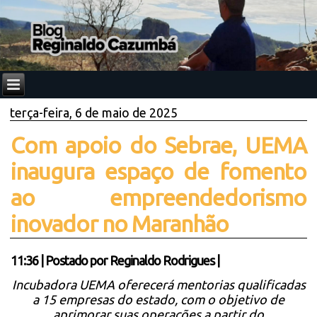
terça-feira, 6 de maio de 2025
Com apoio do Sebrae, UEMA
inaugura espaço de fomento
ao empreendedorismo
inovador no Maranhão
11:36
|
Postado por
Reginaldo Rodrigues
|
Incubadora UEMA oferecerá mentorias qualificadas
a 15 empresas do estado, com o objetivo de
aprimorar suas operações a partir do