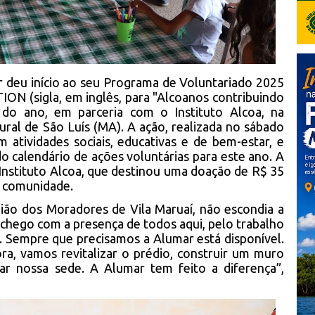
 deu início ao seu Programa de Voluntariado 2025
ION (sigla, em inglês, para "Alcoanos contribuindo
 do ano, em parceria com o Instituto Alcoa, na
ral de São Luís (MA). A ação, realizada no sábado
 atividades sociais, educativas e de bem-estar, e
o calendário de ações voluntárias para este ano. A
o Instituto Alcoa, que destinou uma doação de R$ 35
a comunidade.
nião dos Moradores de Vila Maruaí, não escondia a
nchego com a presença de todos aqui, pelo trabalho
 Sempre que precisamos a Alumar está disponível.
a, vamos revitalizar o prédio, construir um muro
par nossa sede. A Alumar tem feito a diferença”,