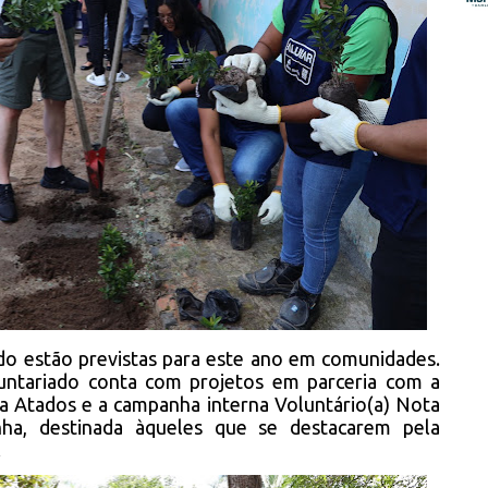
ado estão previstas para este ano em comunidades.
untariado conta com projetos em parceria com a
a Atados e a campanha interna Voluntário(a) Nota
inha, destinada àqueles que se destacarem pela
.