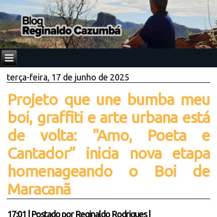
terça-feira, 17 de junho de 2025
Projeto que une bumba meu
boi, graffiti e arte urbana está
de volta: "Amo, Poeta e
Cantador” inicia nova etapa
homenageando o Boi de
Maracanã
17:01
|
Postado por
Reginaldo Rodrigues
|