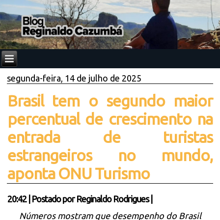
segunda-feira, 14 de julho de 2025
Brasil tem o segundo maior
percentual de crescimento na
entrada de turistas
estrangeiros no mundo,
aponta ONU Turismo
20:42
|
Postado por
Reginaldo Rodrigues
|
Números mostram que desempenho do Brasil