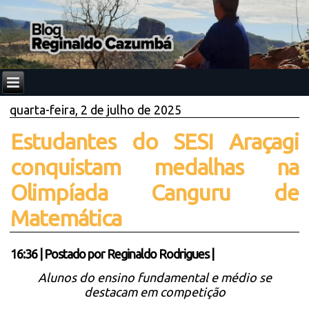
quarta-feira, 2 de julho de 2025
Estudantes do SESI Araçagi
conquistam medalhas na
Olimpíada Canguru de
Matemática
16:36
|
Postado por
Reginaldo Rodrigues
|
Alunos do ensino fundamental e médio se
destacam em competição