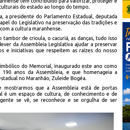
nhense tem contribuído para valorizar, proteger e
 culturais do estado ao longo do tempo.
a, a presidente do Parlamento Estadual, deputada
apel do Legislativo na preservação das tradições e
com a cultura maranhense.
tambor de crioula, o cacuriá, as danças, tudo isso
 dever da Assembleia Legislativa ajudar a preservar
os e iniciativas que respeitem as raízes do nosso
 simbólico do Memorial, inaugurado este ano como
 190 anos da Assembleia, e que homenageia a
estadual no Maranhão, Zuleide Bogéa.
de mostrarmos que a Assembleia está de portas
l é um espaço de cultura, de conhecimento e de
gente se vê, se reconhece e se orgulha de ser