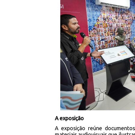
A exposição
A exposição reúne documentos or
materiais audiovisuais que ilust