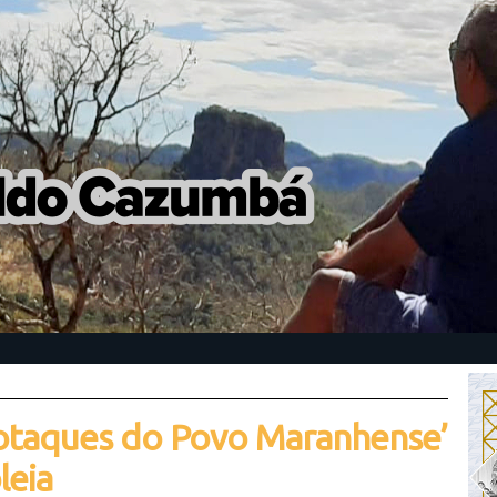
Sotaques do Povo Maranhense’
leia