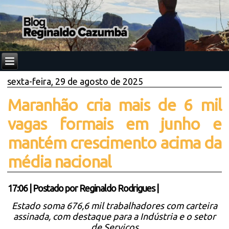
sexta-feira, 29 de agosto de 2025
Maranhão cria mais de 6 mil
vagas formais em junho e
mantém crescimento acima da
média nacional
17:06
|
Postado por
Reginaldo Rodrigues
|
Estado soma 676,6 mil trabalhadores com carteira
assinada, com destaque para a Indústria e o setor
de Serviços