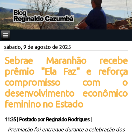
sábado, 9 de agosto de 2025
Sebrae Maranhão recebe
prêmio "Ela Faz" e reforça
compromisso com o
desenvolvimento econômico
feminino no Estado
11:35
|
Postado por
Reginaldo Rodrigues
|
Premiação foi entregue durante a celebração dos